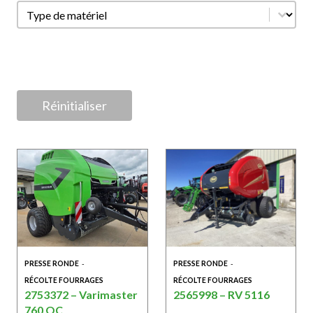
Par type de matériel
Par type de matériel
.
Réinitialiser
PRESSE RONDE
-
PRESSE RONDE
-
RÉCOLTE FOURRAGES
RÉCOLTE FOURRAGES
2753372 – Varimaster
2565998 – RV 5116
760 OC